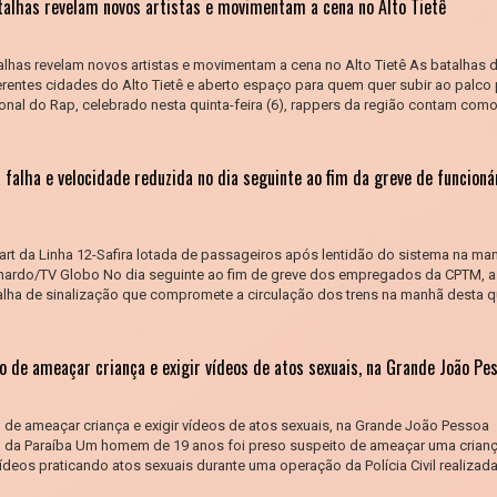
atalhas revelam novos artistas e movimentam a cena no Alto Tietê
alhas revelam novos artistas e movimentam a cena no Alto Tietê As batalhas 
ferentes cidades do Alto Tietê e aberto espaço para quem quer subir ao palco 
onal do Rap, celebrado nesta quinta-feira (6), rappers da região contam como
a falha e velocidade reduzida no dia seguinte ao fim da greve de funcioná
rt da Linha 12-Safira lotada de passageiros após lentidão do sistema na ma
ernardo/TV Globo No dia seguinte ao fim de greve dos empregados da CPTM, a
falha de sinalização que compromete a circulação dos trens na manhã desta q
 de ameaçar criança e exigir vídeos de atos sexuais, na Grande João Pe
de ameaçar criança e exigir vídeos de atos sexuais, na Grande João Pessoa
il da Paraíba Um homem de 19 anos foi preso suspeito de ameaçar uma crian
vídeos praticando atos sexuais durante uma operação da Polícia Civil realizad