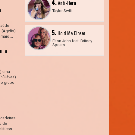
4.
Anti-Hero
a
Taylor Swift
saúde
5.
 (Agefis)
Hold Me Closer
maio ...
Elton John feat. Britney
Spears
am a
6) uma
P (Gávea)
 o grupo
cadeiras
o de
olíticos