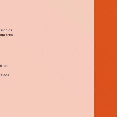
cargo de
rta-feira
6 tem
s ainda