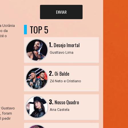
ENVIAR
TOP 5
a Ucrânia
co da
té o
1.
Desejo Imortal
Gusttavo Lima
2.
Oi Balde
Zé Neto e Cristiano
3.
Nosso Quadro
r Gustavo
Ana Castela
a, foram
l pedir