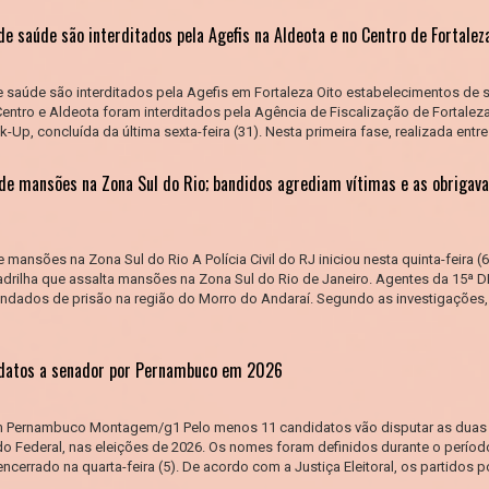
e saúde são interditados pela Agefis na Aldeota e no Centro de Fortalez
 saúde são interditados pela Agefis em Fortaleza Oito estabelecimentos de 
Centro e Aldeota foram interditados pela Agência de Fiscalização de Fortaleza
Up, concluída da última sexta-feira (31). Nesta primeira fase, realizada entre 
de mansões na Zona Sul do Rio; bandidos agrediam vítimas e as obrigav
mansões na Zona Sul do Rio A Polícia Civil do RJ iniciou nesta quinta-feira (
drilha que assalta mansões na Zona Sul do Rio de Janeiro. Agentes da 15ª D
andados de prisão na região do Morro do Andaraí. Segundo as investigações,
idatos a senador por Pernambuco em 2026
m Pernambuco Montagem/g1 Pelo menos 11 candidatos vão disputar as duas 
 Federal, nas eleições de 2026. Os nomes foram definidos durante o períod
ncerrado na quarta-feira (5). De acordo com a Justiça Eleitoral, os partidos p