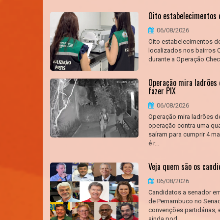
Oito estabelecimentos d
06/08/2026
Oito estabelecimentos de
localizados nos bairros 
durante a Operação Check-
Operação mira ladrões 
fazer PIX
06/08/2026
Operação mira ladrões de 
operação contra uma qua
saíram para cumprir 4 m
é r...
Veja quem são os cand
06/08/2026
Candidatos a senador e
de Pernambuco no Senado
convenções partidárias, e
ainda pod...