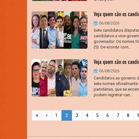
Veja quem são os cand
06/08/2026
Sete candidatos disput
candidatos a vice-govern
governador. Os nomes for
(5). De acordo com...
Veja quem são os cand
06/08/2026
Candidatos ao governo 
sete nomes oficialmente
partidárias, que se encer
podem registrar can...
1
2
3
4
5
6
7
8