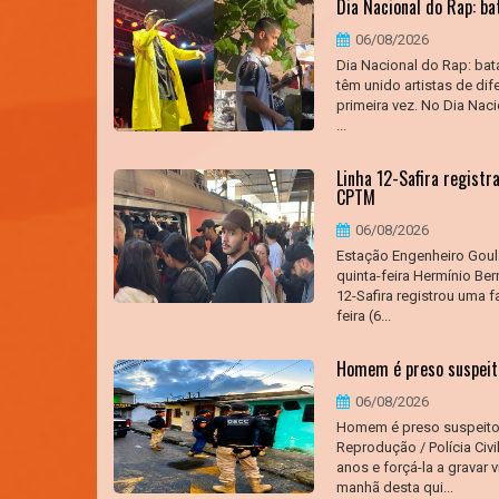
Dia Nacional do Rap: b
06/08/2026
Dia Nacional do Rap: bat
têm unido artistas de di
primeira vez. No Dia Naci
...
Linha 12-Safira registr
CPTM
06/08/2026
Estação Engenheiro Goula
quinta-feira Hermínio B
12-Safira registrou uma 
feira (6...
Homem é preso suspeito
06/08/2026
Homem é preso suspeito 
Reprodução / Polícia Civ
anos e forçá-la a gravar 
manhã desta qui...