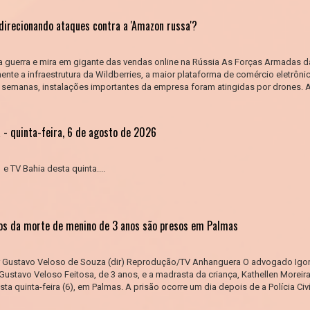
direcionando ataques contra a 'Amazon russa'?
a guerra e mira em gigante das vendas online na Rússia As Forças Armadas d
nte a infraestrutura da Wildberries, a maior plataforma de comércio eletrôni
 semanas, instalações importantes da empresa foram atingidas por drones. A
 - quinta-feira, 6 de agosto de 2026
e TV Bahia desta quinta....
os da morte de menino de 3 anos são presos em Palmas
or Gustavo Veloso de Souza (dir) Reprodução/TV Anhanguera O advogado Igo
Gustavo Veloso Feitosa, de 3 anos, e a madrasta da criança, Kathellen Moreir
 quinta-feira (6), em Palmas. A prisão ocorre um dia depois de a Polícia Civi