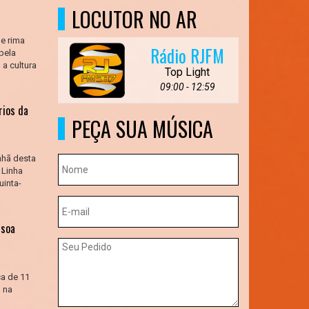
LOCUTOR NO AR
de rima
Rádio RJFM
pela
 a cultura
Top Light
09:00 - 12:59
rios da
PEÇA SUA MÚSICA
nhã desta
 Linha
uinta-
ssoa
ça de 11
a na